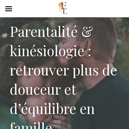
Elodie Luc - Kinésiologue 91
Parentalité & 
A propos
kinésiologie : 
Le cabinet à Corbeil-Essonnes
Services & Tarifs
retrouver plus de 
Bon cadeau
douceur et 
Avis
Contact
d’équilibre en 
Entreprises
famille
Blog